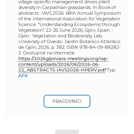
village-specific management drives plant
diversity in Carpathian grasslands. In Book of
abstracts : IAVS 2026. 68th Annual Symposium
of the International Association for Vegetation
Science. "Understanding Ecosystems through
Vegetation". 22-26 June 2026, Gijón, Spain. -
Gijón : Vegetation and Biodiversity Lab,
University of Oviedo. Jardín Botánico Atlántico
de Gijón, 2026, p. 382. ISBN 978-84-09-88282-
3. Dostupné na internete:
https://2026gijon.iavs-meetings.org/wp-
content/uploads/2026/06/2026-06-
22_ABSTRACTS-IAVS2026-HPERV.pdf
Typ:
AFK
PRACOVNÍCI