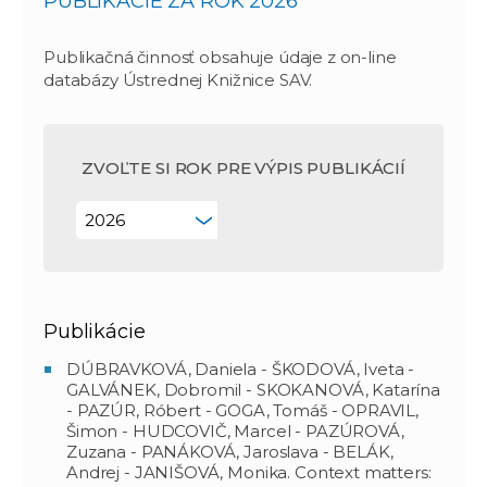
PUBLIKÁCIE ZA ROK 2026
Publikačná činnosť obsahuje údaje z on-line
databázy Ústrednej Knižnice SAV.
ZVOĽTE SI ROK PRE VÝPIS PUBLIKÁCIÍ
Publikácie
DÚBRAVKOVÁ, Daniela - ŠKODOVÁ, Iveta -
GALVÁNEK, Dobromil - SKOKANOVÁ, Katarína
- PAZÚR, Róbert - GOGA, Tomáš - OPRAVIL,
Šimon - HUDCOVIČ, Marcel - PAZÚROVÁ,
Zuzana - PANÁKOVÁ, Jaroslava - BELÁK,
Andrej - JANIŠOVÁ, Monika. Context matters: