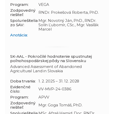
Program:
VEGA
Zodpovedný
RNDr. Prokešová Roberta, PhD.
riešiteľ:
Spoluriešitelia
Mgr. Novotný Ján, PhD., RNDr.
zo SAV:
Solín Ľubomír, CSc., Mgr. Vasiľák
Marcel
Anotácia:
SK-AAL - Pokročilé hodnotenie spustnutej
poľnohospodárskej pôdy na Slovensku
Advanced Assessment of Abandoned
Agricultural Land in Slovakia
Doba trvania:
1. 2. 2025 – 31. 12. 2028
Evidenčné
VV-MVP-24-0386
číslo:
Program:
APVV
Zodpovedný
Mgr. Goga Tomáš, PhD.
riešiteľ:
Spoluriešitelia
MSc. Afzali Hamid, Doc. RNDr.