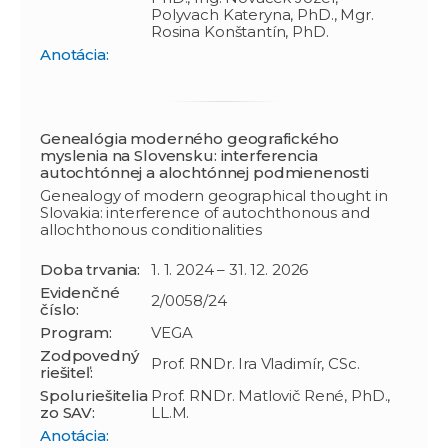
Polyvach Kateryna, PhD., Mgr.
Rosina Konštantín, PhD.
Anotácia:
Genealógia moderného geografického
myslenia na Slovensku: interferencia
autochtónnej a alochtónnej podmienenosti
Genealogy of modern geographical thought in
Slovakia: interference of autochthonous and
allochthonous conditionalities
Doba trvania:
1. 1. 2024 – 31. 12. 2026
Evidenčné
2/0058/24
číslo:
Program:
VEGA
Zodpovedný
Prof. RNDr. Ira Vladimír, CSc.
riešiteľ:
Spoluriešitelia
Prof. RNDr. Matlovič René, PhD.,
zo SAV:
LL.M.
Anotácia: