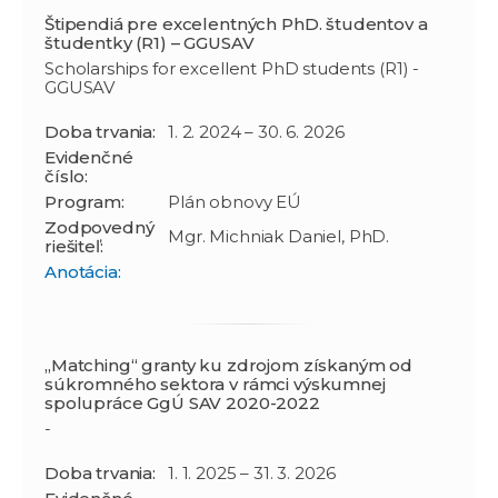
Štipendiá pre excelentných PhD. študentov a
študentky (R1) – GGUSAV
Scholarships for excellent PhD students (R1) -
GGUSAV
Doba trvania:
1. 2. 2024 – 30. 6. 2026
Evidenčné
číslo:
Program:
Plán obnovy EÚ
Zodpovedný
Mgr. Michniak Daniel, PhD.
riešiteľ:
Anotácia:
„Matching“ granty ku zdrojom získaným od
súkromného sektora v rámci výskumnej
spolupráce GgÚ SAV 2020-2022
-
Doba trvania:
1. 1. 2025 – 31. 3. 2026