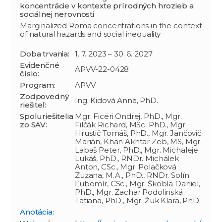
koncentrácie v kontexte prírodných hrozieb a
sociálnej nerovnosti
Marginalized Roma concentrations in the context
of natural hazards and social inequality
Doba trvania:
1. 7. 2023 – 30. 6. 2027
Evidenčné
APVV-22-0428
číslo:
Program:
APVV
Zodpovedný
Ing. Kidová Anna, PhD.
riešiteľ:
Spoluriešitelia
Mgr. Ficeri Ondrej, PhD., Mgr.
zo SAV:
Filčák Richard, MSc. PhD., Mgr.
Hrustič Tomáš, PhD., Mgr. Jančovič
Marián, Khan Akhtar Zeb, MS, Mgr.
Labaš Peter, PhD., Mgr. Michaleje
Lukáš, PhD., RNDr. Michálek
Anton, CSc., Mgr. Polačková
Zuzana, M.A., PhD., RNDr. Solín
Ľubomír, CSc., Mgr. Škobla Daniel,
PhD., Mgr. Zachar Podolinská
Tatiana, PhD., Mgr. Žuk Klara, PhD.
Anotácia: