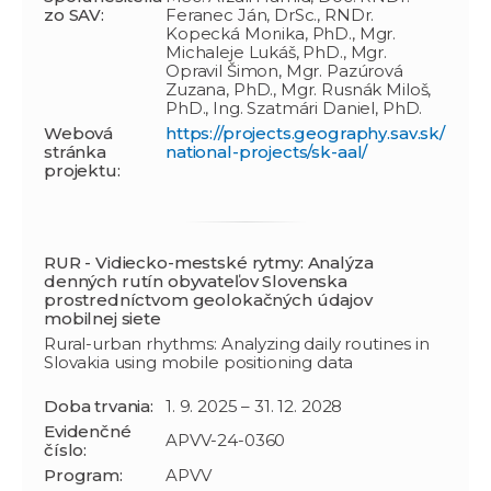
zo SAV:
Feranec Ján, DrSc., RNDr.
Kopecká Monika, PhD., Mgr.
Michaleje Lukáš, PhD., Mgr.
Opravil Šimon, Mgr. Pazúrová
Zuzana, PhD., Mgr. Rusnák Miloš,
PhD., Ing. Szatmári Daniel, PhD.
Webová
https://projects.geography.sav.sk/
stránka
national-projects/sk-aal/
projektu:
RUR - Vidiecko-mestské rytmy: Analýza
denných rutín obyvateľov Slovenska
prostredníctvom geolokačných údajov
mobilnej siete
Rural-urban rhythms: Analyzing daily routines in
Slovakia using mobile positioning data
Doba trvania:
1. 9. 2025 – 31. 12. 2028
Evidenčné
APVV-24-0360
číslo:
Program:
APVV