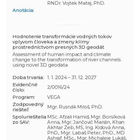
RNDr. Vojtek Matej, PhD.
Anotácia:
Hodnotenie transformácie vodných tokov
vplyvom človeka a zmeny klímy
prostredníctvom presných 3D geodát
Assessment of human impact and climate
change to the transformation of river channels
using novel 3D geodata
Doba trvania:
1. 1. 2024 – 31. 12. 2027
Evidenčné
2/0016/24
číslo:
Program:
VEGA
Zodpovedný
Mgr. Rusnák Miloš, PhD.
riešiteľ:
Spoluriešitelia
MSc. Afzali Hamid, Mgr. Borsíková
zo SAV:
Anna, Mgr. Jančovič Marián, Khan
Akhtar Zeb, MS, Ing. Kidová Anna,
PhD., Mgr. Labaš Peter, PhD., MD
Ashraf, MSc., Mgr. Michaleje Lukáš,