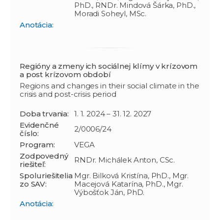
PhD., RNDr. Mindová Šárka, PhD.,
Moradi Soheyl, MSc.
Anotácia:
Regióny a zmeny ich sociálnej klímy v krízovom
a post krízovom období
Regions and changes in their social climate in the
crisis and post-crisis period
Doba trvania:
1. 1. 2024 – 31. 12. 2027
Evidenčné
2/0006/24
číslo:
Program:
VEGA
Zodpovedný
RNDr. Michálek Anton, CSc.
riešiteľ:
Spoluriešitelia
Mgr. Bilková Kristína, PhD., Mgr.
zo SAV:
Macejová Katarína, PhD., Mgr.
Výbošťok Ján, PhD.
Anotácia: