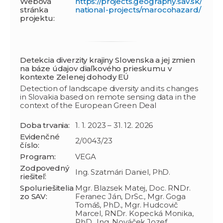
Webová
https://projects.geography.sav.sk/
stránka
national-projects/marocohazard/
projektu:
Detekcia diverzity krajiny Slovenska a jej zmien
na báze údajov diaľkového prieskumu v
kontexte Zelenej dohody EÚ
Detection of landscape diversity and its changes
in Slovakia based on remote sensing data in the
context of the European Green Deal
Doba trvania:
1. 1. 2023 – 31. 12. 2026
Evidenčné
2/0043/23
číslo:
Program:
VEGA
Zodpovedný
Ing. Szatmári Daniel, PhD.
riešiteľ:
Spoluriešitelia
Mgr. Blazsek Matej, Doc. RNDr.
zo SAV:
Feranec Ján, DrSc., Mgr. Goga
Tomáš, PhD., Mgr. Hudcovič
Marcel, RNDr. Kopecká Monika,
PhD., Ing. Nováček Jozef,