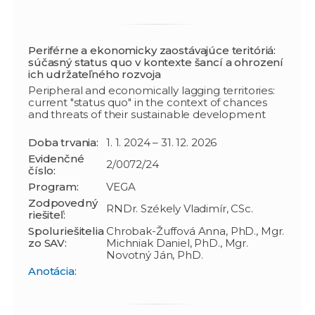
Periférne a ekonomicky zaostávajúce teritóriá:
súčasný status quo v kontexte šancí a ohrození
ich udržateľného rozvoja
Peripheral and economically lagging territories:
current "status quo" in the context of chances
and threats of their sustainable development
Doba trvania:
1. 1. 2024 – 31. 12. 2026
Evidenčné
2/0072/24
číslo:
Program:
VEGA
Zodpovedný
RNDr. Székely Vladimír, CSc.
riešiteľ:
Spoluriešitelia
Chrobak-Žuffová Anna, PhD., Mgr.
zo SAV:
Michniak Daniel, PhD., Mgr.
Novotný Ján, PhD.
Anotácia: