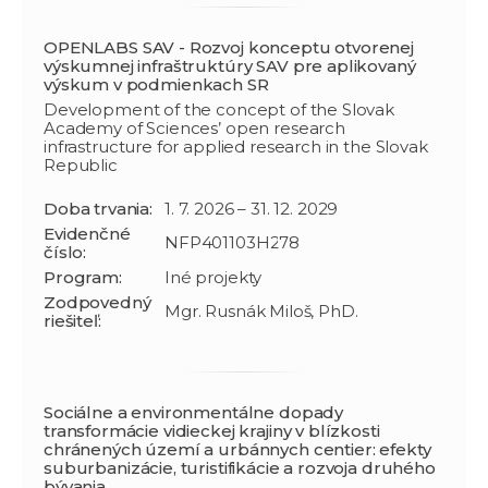
OPENLABS SAV - Rozvoj konceptu otvorenej
výskumnej infraštruktúry SAV pre aplikovaný
výskum v podmienkach SR
Development of the concept of the Slovak
Academy of Sciences’ open research
infrastructure for applied research in the Slovak
Republic
Doba trvania:
1. 7. 2026 – 31. 12. 2029
Evidenčné
NFP401103H278
číslo:
Program:
Iné projekty
Zodpovedný
Mgr. Rusnák Miloš, PhD.
riešiteľ:
Sociálne a environmentálne dopady
transformácie vidieckej krajiny v blízkosti
chránených území a urbánnych centier: efekty
suburbanizácie, turistifikácie a rozvoja druhého
bývania