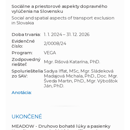
Sociálne a priestorové aspekty dopravného
vylúčenia na Slovensku
Social and spatial aspects of transport exclusion
in Slovakia
Doba trvania:
1. 1. 2024 – 31. 12. 2026
Evidenčné
2/0008/24
číslo:
Program:
VEGA
Zodpovedný
Mgr. Rišová Katarína, PhD.
riešiteľ:
Spoluriešitelia
Sadiya Iffat, MSc, Mgr. Sládeková
zo SAV:
Madajová Michala, PhD., Doc. Mgr.
Šveda Martin, PhD., Mgr. Výbošťok
Ján, PhD.
Anotácia:
UKONČENÉ
MEADOW - Druhovo bohaté lúky a pasienky