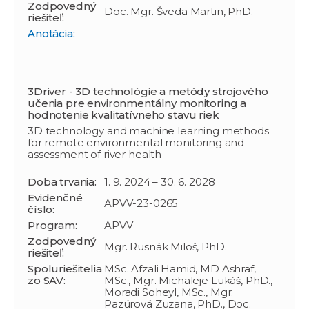
Zodpovedný
Doc. Mgr. Šveda Martin, PhD.
riešiteľ:
Anotácia:
3Driver - 3D technológie a metódy strojového
učenia pre environmentálny monitoring a
hodnotenie kvalitatívneho stavu riek
3D technology and machine learning methods
for remote environmental monitoring and
assessment of river health
Doba trvania:
1. 9. 2024 – 30. 6. 2028
Evidenčné
APVV-23-0265
číslo:
Program:
APVV
Zodpovedný
Mgr. Rusnák Miloš, PhD.
riešiteľ:
Spoluriešitelia
MSc. Afzali Hamid, MD Ashraf,
zo SAV:
MSc., Mgr. Michaleje Lukáš, PhD.,
Moradi Soheyl, MSc., Mgr.
Pazúrová Zuzana, PhD., Doc.