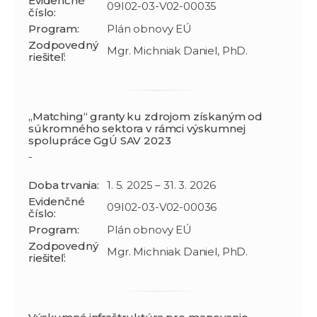
Evidenčné
09I02-03-V02-00035
číslo:
Program:
Plán obnovy EÚ
Zodpovedný
Mgr. Michniak Daniel, PhD.
riešiteľ:
„Matching“ granty ku zdrojom získaným od
súkromného sektora v rámci výskumnej
spolupráce GgÚ SAV 2023
-
Doba trvania:
1. 5. 2025 – 31. 3. 2026
Evidenčné
09I02-03-V02-00036
číslo:
Program:
Plán obnovy EÚ
Zodpovedný
Mgr. Michniak Daniel, PhD.
riešiteľ: