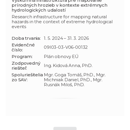
Výskumná infraštruktúra pre mapovanie
prírodných hrozieb v kontexte extrémnych
hydrologických udalostí
Research infrastructure for mapping natural
hazards in the context of extreme hydrological
events
Doba trvania:
1. 5. 2024 – 31. 3. 2026
Evidenčné
09I03-03-V06-00132
číslo:
Program:
Plán obnovy EÚ
Zodpovedný
Ing. Kidová Anna, PhD.
riešiteľ:
Spoluriešitelia
Mgr. Goga Tomáš, PhD., Mgr.
zo SAV:
Michniak Daniel, PhD., Mgr.
Rusnák Miloš, PhD.