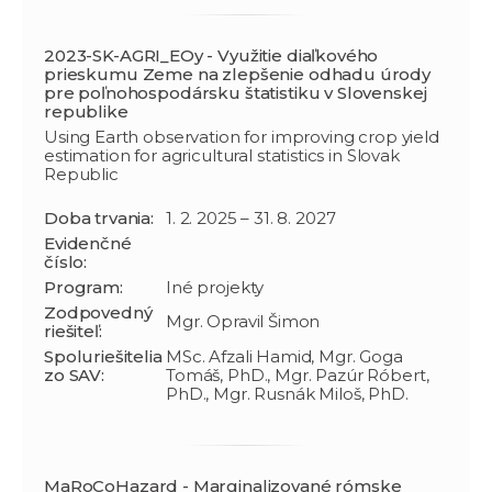
2023-SK-AGRI_EOy - Využitie diaľkového
prieskumu Zeme na zlepšenie odhadu úrody
pre poľnohospodársku štatistiku v Slovenskej
republike
Using Earth observation for improving crop yield
estimation for agricultural statistics in Slovak
Republic
Doba trvania:
1. 2. 2025 – 31. 8. 2027
Evidenčné
číslo:
Program:
Iné projekty
Zodpovedný
Mgr. Opravil Šimon
riešiteľ:
Spoluriešitelia
MSc. Afzali Hamid, Mgr. Goga
zo SAV:
Tomáš, PhD., Mgr. Pazúr Róbert,
PhD., Mgr. Rusnák Miloš, PhD.
MaRoCoHazard - Marginalizované rómske