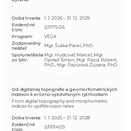
-
Doba trvania:
1. 1. 2026 – 31. 12. 2029
Evidenčné
2/0175/26
číslo:
Program:
VEGA
Zodpovedný
Mgr. Šuška Pavel, PhD.
riešiteľ:
Spoluriešitelia
Mgr. Hudcovič Marcel, Mgr.
zo SAV:
Opravil Šimon, Mgr. Pazúr Róbert,
PhD., Mgr. Pazúrová Zuzana, PhD.
Od digitálnej topografie a geomorfometrických
indexov k erózno-výzdvihovým rýchlostiam
From digital topography and morphometric
indices to uplift/erosion rates
Doba trvania:
1. 1. 2025 – 31. 12. 2028
Evidenčné
2/0014/25
číslo: