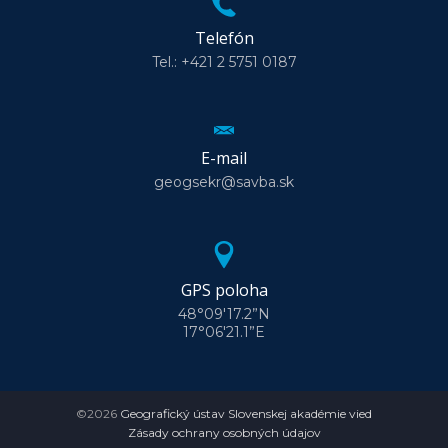
Telefón
Tel.: +421 2 5751 0187
E-mail
geogsekr@savba.sk
GPS poloha
48°09'17.2”N
17°06'21.1”E
©2026
Geografický ústav Slovenskej akadémie vied
Zásady ochrany osobných údajov