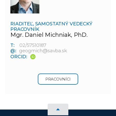
RIADITEĽ, SAMOSTATNÝ VEDECKÝ
PRACOVNÍK
Mgr. Daniel Michniak, PhD.
T:
02/57510187
@:
geogmich@savba.sk
ORCID:
PRACOVNÍCI