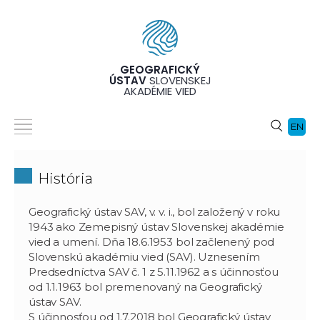
GEOGRAFICKÝ
ÚSTAV
SLOVENSKEJ
AKADÉMIE VIED
EN
História
Geografický ústav SAV, v. v. i., bol založený v roku
1943 ako Zemepisný ústav Slovenskej akadémie
vied a umení. Dňa 18.6.1953 bol začlenený pod
Slovenskú akadémiu vied (SAV). Uznesením
Predsedníctva SAV č. 1 z 5.11.1962 a s účinnosťou
od 1.1.1963 bol premenovaný na Geografický
ústav SAV.
S účinnosťou od 1.7.2018 bol Geografický ústav