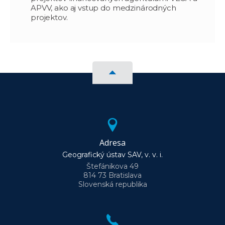
APVV, ako aj vstup do medzinárodných
projektov.
Adresa
Geografický ústav SAV, v. v. i.
Štefánikova 49
814 73 Bratislava
Slovenská republika