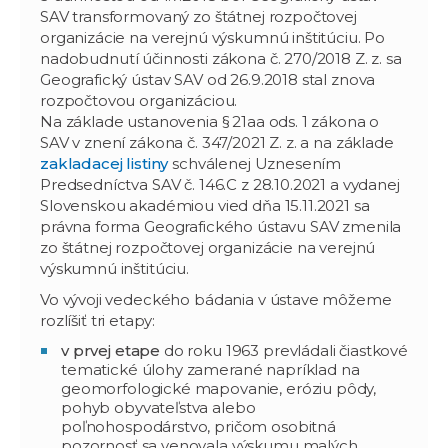
SAV transformovaný zo štátnej rozpočtovej
organizácie na verejnú výskumnú inštitúciu. Po
nadobudnutí účinnosti zákona č. 270/2018 Z. z. sa
Geografický ústav SAV od 26.9.2018 stal znova
rozpočtovou organizáciou.
Na základe ustanovenia § 21aa ods. 1 zákona o
SAV v znení zákona č. 347/2021 Z. z. a na základe
zakladacej listiny
schválenej Uznesením
Predsedníctva SAV č. 146.C z 28.10.2021 a vydanej
Slovenskou akadémiou vied dňa 15.11.2021 sa
právna forma Geografického ústavu SAV zmenila
zo štátnej rozpočtovej organizácie na verejnú
výskumnú inštitúciu.
Vo vývoji vedeckého bádania v ústave môžeme
rozlíšiť tri etapy:
v prvej etape
do roku 1963 prevládali čiastkové
tematické úlohy zamerané napríklad na
geomorfologické mapovanie, eróziu pôdy,
pohyb obyvateľstva alebo
poľnohospodárstvo, pričom osobitná
pozornosť sa venovala výskumu malých