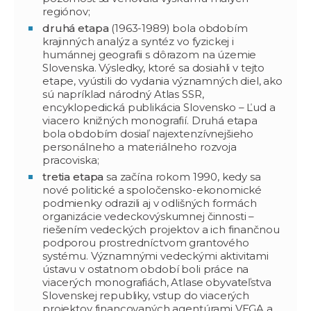
regiónov;
druhá etapa
(1963-1989) bola obdobím
krajinných analýz a syntéz vo fyzickej i
humánnej geografii s dôrazom na územie
Slovenska. Výsledky, ktoré sa dosiahli v tejto
etape, vyústili do vydania významných diel, ako
sú napríklad národný Atlas SSR,
encyklopedická publikácia Slovensko – Ľud a
viacero knižných monografií. Druhá etapa
bola obdobím dosiaľ najextenzívnejšieho
personálneho a materiálneho rozvoja
pracoviska;
tretia etapa
sa začína rokom 1990, kedy sa
nové politické a spoločensko-ekonomické
podmienky odrazili aj v odlišných formách
organizácie vedeckovýskumnej činnosti –
riešením vedeckých projektov a ich finančnou
podporou prostredníctvom grantového
systému. Významnými vedeckými aktivitami
ústavu v ostatnom období boli práce na
viacerých monografiách, Atlase obyvateľstva
Slovenskej republiky, vstup do viacerých
projektov financovaných agentúrami VEGA a