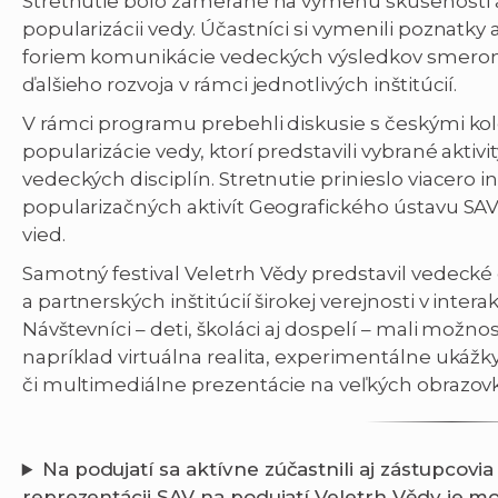
Stretnutie bolo zamerané na výmenu skúseností a
popularizácii vedy. Účastníci si vymenili poznatky
foriem komunikácie vedeckých výsledkov smerom 
ďalšieho rozvoja v rámci jednotlivých inštitúcií.
V rámci programu prebehli diskusie s českými kol
popularizácie vedy, ktorí predstavili vybrané aktivi
vedeckých disciplín. Stretnutie prinieslo viacero inš
popularizačných aktivít Geografického ústavu SAV
vied.
Samotný festival Veletrh Vědy predstavil vedecké
a partnerských inštitúcií širokej verejnosti v inter
Návštevníci – deti, školáci aj dospelí – mali možnos
napríklad virtuálna realita, experimentálne ukážky
či multimediálne prezentácie na veľkých obrazov
Na podujatí sa aktívne zúčastnili aj zástupcovi
reprezentácii SAV na podujatí Veletrh Vědy je možn