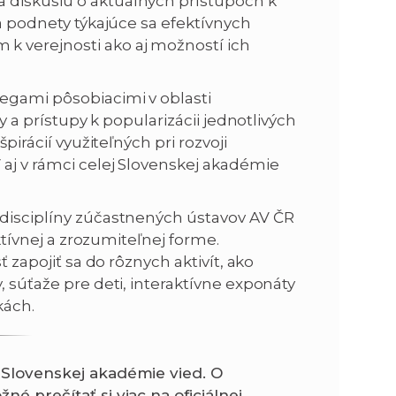
 diskusiu o aktuálnych prístupoch k
 a podnety týkajúce sa efektívnych
k verejnosti ako aj možností ich
egami pôsobiacimi v oblasti
ty a prístupy k popularizácii jednotlivých
pirácií využiteľných pri rozvoji
 aj v rámci celej Slovenskej akadémie
 disciplíny zúčastnených ústavov AV ČR
aktívnej a zrozumiteľnej forme.
ť zapojiť sa do rôznych aktivít, ako
, súťaže pre deti, interaktívne exponáty
kách.
a Slovenskej akadémie vied. O
é prečítať si viac na oficiálnej