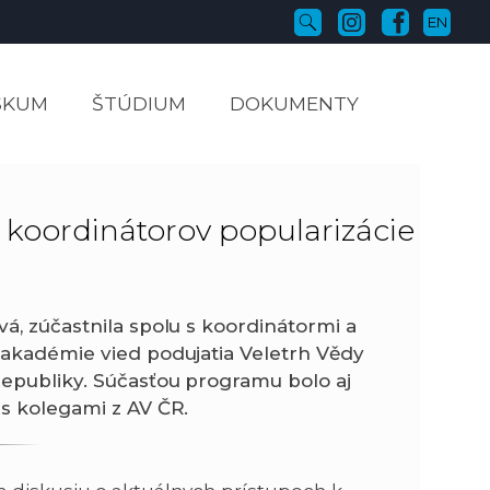
EN
SKUM
ŠTÚDIUM
DOKUMENTY
e koordinátorov popularizácie
vá,
zúčastnila
spolu s koordinátormi a
 akadémie vied podujatia Veletrh Vědy
republiky. Súčasťou programu bolo aj
 s kolegami z AV ČR.