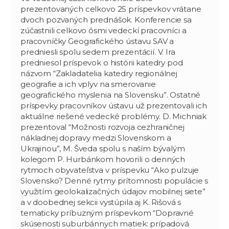
prezentovaných celkovo 25 príspevkov vrátane
dvoch pozvaných prednášok. Konferencie sa
zúčastnili celkovo ôsmi vedeckí pracovníci a
pracovníčky Geografického ústavu SAV a
predniesli spolu sedem prezentácií. V. Ira
predniesol príspevok o histórii katedry pod
názvom “Zakladatelia katedry regionálnej
geografie a ich vplyv na smerovanie
geografického myslenia na Slovensku”. Ostatné
príspevky pracovníkov ústavu už prezentovali ich
aktuálne riešené vedecké problémy. D. Michniak
prezentoval “Možnosti rozvoja cezhraničnej
nákladnej dopravy medzi Slovenskom a
Ukrajinou”, M. Šveda spolu s naším bývalým
kolegom P. Hurbánkom hovorili o denných
rytmoch obyvateľstva v príspevku “Ako pulzuje
Slovensko? Denné rytmy prítomnosti populácie s
využitím geolokalizačných údajov mobilnej siete”
a v doobednej sekcii vystúpila aj K. Rišová s
tematicky príbuzným príspevkom “Dopravné
skúsenosti suburbánnych matiek: prípadová