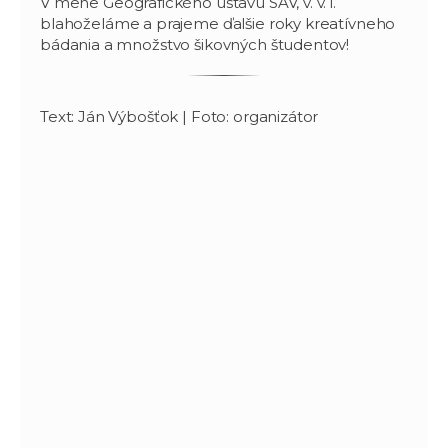
V mene Geografického ústavu SAV, v. v. i.
blahoželáme a prajeme ďalšie roky kreatívneho
bádania a množstvo šikovných študentov!
Text: Ján Výbošťok | Foto: organizátor