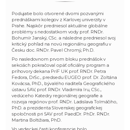
Podujatie bolo otvorené dvomi pozvanými
prednáškami kolegov z Karlovej univerzity v
Prahe. Najskôr predniesol aktuálne globálne
problémy s nedostatkom vody prof. RNDr.
Bohumír Janský, CSc. a následne predniesol svoj
kritický pohľad na novú regionálnu geografiu v
Česku doc. RNDr. Pavel Chromý, Ph.D.
Po nasledovnom prvom bloku prednášok v
sekciách pokračoval opäť oficiálny program a
príhovory dekana PríF UK prof. RNDr. Petra
Fedora, DrSc., predsedu EUGEO prof. Dr. Zoltána
Kovácsa, PhD., bývalého riaditeľa Geografického
ústavu SAV, prof. RNDr. Vladimíra Iru, CSc.,
vedúceho Katedry regionálnej geografie a
rozvoja regiónov prof. RNDr. Ladislava Tolmáčiho,
PhD. a prezidenta Slovenskej geografickej
spoločnosti pri SAV prof. PaedDr. PhDr. RNDr.
Martina Boltižiara, PhD.
Vo vedeckej časti konferencie bolo