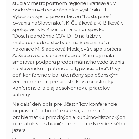
štúdia v metropolitnom regióne Bratislava”. V
podvečerných sekciách ešte vystúpili aj J.
Výbošťok s jeho prezentáciou “Dostupnosť
bývania na Slovensku”, K. Čuláková a K. Bilková v
spolupráci s F. Križanom a ich príspevkom
“Dosah pandémie COVID-19 na tržby v
maloobchode a službách na Slovensku” a
nakoniec M. Sládeková Madajová v spolupráci s
A. Švecovou a s prezentáciou “Kam by mala
smerovať podpora predprimárneho vzdelávania
na Slovensku – potenciál a typizácia obcí”. Prvý
deň konferencie bol ukončený spoločenským
večerom nielen pre účastníkov a účastníčky
konferencie, ale aj absolventov a priateľov
katedry.
Na ďalší deň bola pre účastníkov konferencie
pripravená odborná exkurzia, zameraná
problematiku prírodných a kultúrno-historických
pamiatok v cezhraničnom regióne Neziderského
jazera.