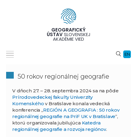
GEOGRAFICKÝ
ÚSTAV
SLOVENSKEJ
AKADÉMIE VIED
EN
50 rokov regionálnej geografie
V dňoch 27. – 28. septembra 2024 sa na pôde
Prírodovedeckej fakulty Univerzity
Komenského
v Bratislave konala vedecká
konferencia „
REGIÓN A GEOGRAFIA : 50 rokov
regionálnej geografie na PriF UK v Bratislave
“,
ktorú organizovala jubilujúca
Katedra
regionálnej geografie a rozvoja regiónov
.