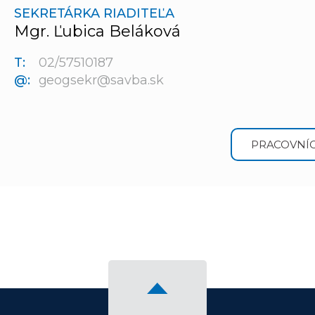
SEKRETÁRKA RIADITEĽA
Mgr. Ľubica Beláková
T:
02/57510187
@:
geogsekr@savba.sk
PRACOVNÍC