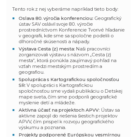
Tento rok z nej vyberáme napríklad tieto body:
Oslava 80. výročia konferenciou:
Geografický
ústav SAV oslávil svoje 80. výročie
prostredníctvom Konferencie Tvorivé hľadanie
v geografii, kde sme sa spoločne podelili o
dlhoročné skúsenosti a nápady.
Výstava Cesta (z) mesta:
Naši pracovníci
zorganizovali výstavu s názvom „Cesta (z)
mesta“, ktorá ponúkla zaujímavý pohľad na
vzťah medzi mestským prostredím a
geografiou.
Spolupráca s Kartografickou spoločnosťou
SR:
V spolupráci s Kartografickou
spoločnosťou sme vydali publikáciu o Detskej
mape sveta, čím sme podporili geografické
myslenie detí a mládeže.
Aktívna účasť na projektoch APVV:
Ústav sa
aktívne zapojil do riešenia šiestich projektov
APVV, čím prispel k rozvoju geografického
výskumu a poznania.
Projekty podporené Európskou vesmírnou