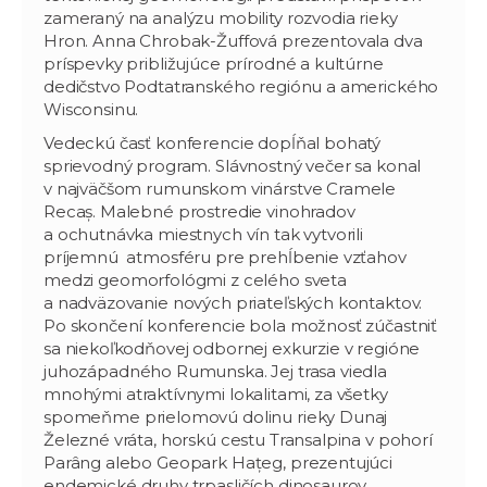
zameraný na analýzu mobility rozvodia rieky
Hron. Anna Chrobak-Žuffová prezentovala dva
príspevky približujúce prírodné a kultúrne
dedičstvo Podtatranského regiónu a amerického
Wisconsinu.
Vedeckú časť konferencie dopĺňal bohatý
sprievodný program. Slávnostný večer sa konal
v najväčšom rumunskom vinárstve Cramele
Recaș. Malebné prostredie vinohradov
a ochutnávka miestnych vín tak vytvorili
príjemnú atmosféru pre prehĺbenie vzťahov
medzi geomorfológmi z celého sveta
a nadväzovanie nových priateľských kontaktov.
Po skončení konferencie bola možnosť zúčastniť
sa niekoľkodňovej odbornej exkurzie v regióne
juhozápadného Rumunska. Jej trasa viedla
mnohými atraktívnymi lokalitami, za všetky
spomeňme prielomovú dolinu rieky Dunaj
Železné vráta, horskú cestu Transalpina v pohorí
Parâng alebo Geopark Hațeg, prezentujúci
endemické druhy trpasličích dinosaurov.