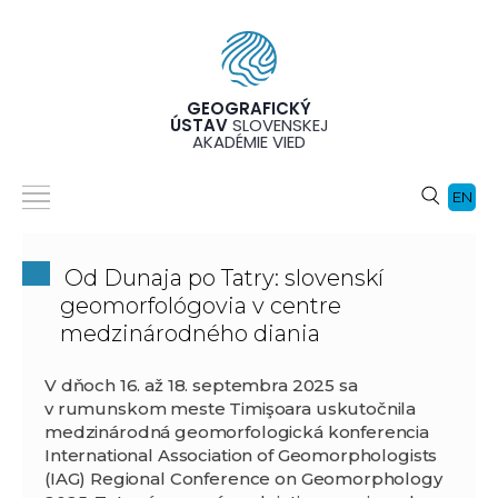
GEOGRAFICKÝ
ÚSTAV
SLOVENSKEJ
AKADÉMIE VIED
EN
Od Dunaja po Tatry: slovenskí
geomorfológovia v centre
medzinárodného diania
V dňoch 16. až 18. septembra 2025 sa
v rumunskom meste Timişoara uskutočnila
medzinárodná geomorfologická konferencia
International Association of Geomorphologists
(IAG) Regional Conference on Geomorphology