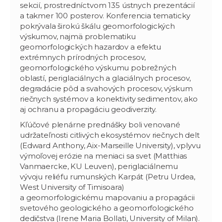
sekcií, prostredníctvom 135 ústnych prezentácií
a takmer 100 posterov. Konferencia tematicky
pokrývala širokú škálu geomorfologických
výskumov, najmä problematiku
geomorfologických hazardov a efektu
extrémnych prírodných procesov,
geomorfologického výskumu pobrežných
oblastí, periglaciálnych a glaciálnych procesov,
degradácie pôd a svahových procesov, výskum
riečnych systémov a konektivity sedimentov, ako
aj ochranu a propagáciu geodiverzity.
Kľúčové plenárne prednášky boli venované
udržateľnosti citlivých ekosystémov riečnych delt
(Edward Anthony, Aix-Marseille University), vplyvu
výmoľovej erózie na meniaci sa svet (Matthias
Vanmaercke, KU Leuven), periglaciálnemu
vývoju reliéfu rumunských Karpát (Petru Urdea,
West University of Timisoara)
a geomorfologickému mapovaniu a propagácii
svetového geologického a geomorfologického
dedičstva (Irene Maria Bollati, University of Milan).