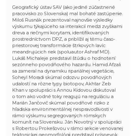
Geografický ústav SAV (ako jediné zúčastnené
pracovisko zo Slovenska) mal bohaté zastúpenie.
Miloš Rusnák prezentoval najnovšie výsledky
výskumu týkajúceho sa interakcií medzi zvyškami
dreva a riečnymi korytami, identifikovaných
prostredníctvom DPZ, a priblížil aj tému časo-
priestorovej transformácie štrkových lavíc
meandrujúcich riek (spoluautor Ashraf MD).
Lukáš Michaleje predstavil štúdiu o hodnotení
sezónneho povodňového hazardu. Hamid Afzali
sa zameral na dynamiku ripariálnej vegetácie,
Soheyl Moradi skúmal odozvu povodňových
udalostí na rôzne typy biotopov, Akhtar Zeb
Khan v spolupráci s Annou Kidovou diskutoval
o tom ako vodné toky reagujú na reguláciu a
Marián Jančovič skúmal povodňové riziko z
hľadiska environmentálnej nespravodlivosti v
rámci výskumu segregovaných rómskych
komunít na Slovensku. Ján Novotný v spolupráci
s Robertou Prokešovou v rámci sekcie venovanej
tektonickej geomorfológii predstavil príspevok