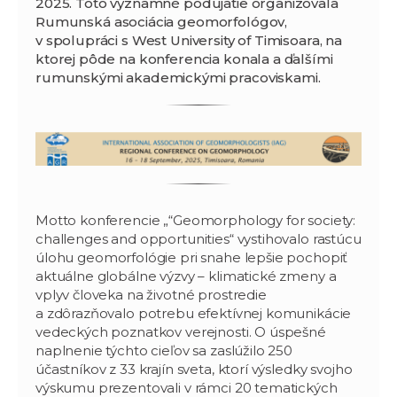
2025
. Toto významné podujatie organizovala
Rumunská asociácia geomorfológov,
v spolupráci s West University of Timisoara, na
ktorej pôde na konferencia konala a ďalšími
rumunskými akademickými pracoviskami.
Motto konferencie „“Geomorphology for society:
challenges and opportunities“ vystihovalo rastúcu
úlohu geomorfológie pri snahe lepšie pochopiť
aktuálne globálne výzvy – klimatické zmeny a
vplyv človeka na životné prostredie
a zdôrazňovalo potrebu efektívnej komunikácie
vedeckých poznatkov verejnosti. O úspešné
naplnenie týchto cieľov sa zaslúžilo 250
účastníkov z 33 krajín sveta, ktorí výsledky svojho
výskumu prezentovali v rámci 20 tematických