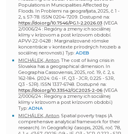
Populations in Municipalities Affected by
Floods. In Problemi na geografijata, 2025, č. 1 -
2, s. 57-78. ISSN 0204-7209. Dostupné na:
https://doi.org/10.7546/PG.1-2.2026.03
(VEGA
2/0006/24 : Regióny a zmeny ich sociálnej
klímy v krízovom a post krízovom období.
APVV-22-0428 : Marginalizované rómske
koncentrácie v kontexte prírodných hrozieb a
sociálnej nerovnosti.) Typ:
ADEB
MICHÁLEK, Anton
. The cost of living crisis in
Slovakia has a geographical dimension. In
Geographia Cassoviensis, 2025, roč. 19, č. 2, s.
162-184. (2024: 0.6 - IF, Q3 - JCR, 0.225 - SJR,
Q3 - SJR). ISSN 1337-6748. Dostupné na:
https://doi.org/10.33542/GC2025-2-06
(VEGA
2/0006/24 : Regióny a zmeny ich sociálnej
klímy v krízovom a post krízovom období.)
Typ:
ADNA
MICHÁLEK, Anton
. Spatial poverty traps (A
comprehensive analytical framework for their
research). In Geografický časopis, 2026, roč. 78,
č. 1, s. 47-57. (2025: 0.9 - IF, Q3 - JCR, 0.222 - SJR,