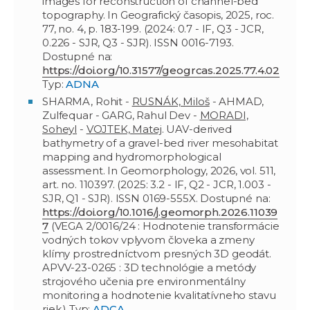
images for reconstruction of channel-bed
topography. In Geografický časopis, 2025, roc.
77, no. 4, p. 183-199. (2024: 0.7 - IF, Q3 - JCR,
0.226 - SJR, Q3 - SJR). ISSN 0016-7193.
Dostupné na:
https://doi.org/10.31577/geogrcas.2025.77.4.02
Typ:
ADNA
SHARMA, Rohit -
RUSNÁK, Miloš
- AHMAD,
Zulfequar - GARG, Rahul Dev -
MORADI,
Soheyl
-
VOJTEK, Matej
. UAV-derived
bathymetry of a gravel-bed river mesohabitat
mapping and hydromorphological
assessment. In Geomorphology, 2026, vol. 511,
art. no. 110397. (2025: 3.2 - IF, Q2 - JCR, 1.003 -
SJR, Q1 - SJR). ISSN 0169-555X. Dostupné na:
https://doi.org/10.1016/j.geomorph.2026.11039
7
(VEGA 2/0016/24 : Hodnotenie transformácie
vodných tokov vplyvom človeka a zmeny
klímy prostredníctvom presných 3D geodát.
APVV-23-0265 : 3D technológie a metódy
strojového učenia pre environmentálny
monitoring a hodnotenie kvalitatívneho stavu
riek.) Typ:
ADCA