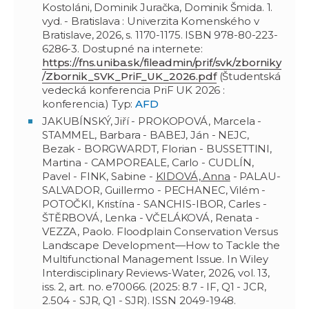
Kostoláni, Dominik Juračka, Dominik Šmida. 1.
vyd. - Bratislava : Univerzita Komenského v
Bratislave, 2026, s. 1170-1175. ISBN 978-80-223-
6286-3. Dostupné na internete:
https://fns.uniba.sk/fileadmin/prif/svk/zborniky
/Zbornik_SVK_PriF_UK_2026.pdf
(Študentská
vedecká konferencia PriF UK 2026 :
konferencia.) Typ:
AFD
JAKUBÍNSKÝ, Jiří - PROKOPOVÁ, Marcela -
STAMMEL, Barbara - BABEJ, Ján - NEJC,
Bezak - BORGWARDT, Florian - BUSSETTINI,
Martina - CAMPOREALE, Carlo - CUDLÍN,
Pavel - FINK, Sabine -
KIDOVÁ, Anna
- PALAU-
SALVADOR, Guillermo - PECHANEC, Vilém -
POTOČKI, Kristína - SANCHIS-IBOR, Carles -
ŠTĚRBOVÁ, Lenka - VČELÁKOVÁ, Renata -
VEZZA, Paolo. Floodplain Conservation Versus
Landscape Development—How to Tackle the
Multifunctional Management Issue. In Wiley
Interdisciplinary Reviews-Water, 2026, vol. 13,
iss. 2, art. no. e70066. (2025: 8.7 - IF, Q1 - JCR,
2.504 - SJR, Q1 - SJR). ISSN 2049-1948.