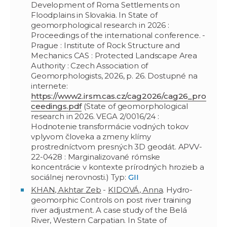
Development of Roma Settlements on
Floodplains in Slovakia. In State of
geomorphological research in 2026 :
Proceedings of the international conference. -
Prague : Institute of Rock Structure and
Mechanics CAS : Protected Landscape Area
Authority : Czech Association of
Geomorphologists, 2026, p. 26. Dostupné na
internete:
https://www2.irsm.cas.cz/cag2026/cag26_pro
ceedings.pdf
(State of geomorphological
research in 2026. VEGA 2/0016/24 :
Hodnotenie transformácie vodných tokov
vplyvom človeka a zmeny klímy
prostredníctvom presných 3D geodát. APVV-
22-0428 : Marginalizované rómske
koncentrácie v kontexte prírodných hrozieb a
sociálnej nerovnosti.) Typ:
GII
KHAN, Akhtar Zeb
-
KIDOVÁ, Anna
. Hydro-
geomorphic Controls on post river training
river adjustment. A case study of the Belá
River, Western Carpatian. In State of