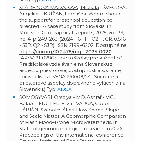
SLÁDEKOVÁ MADAJOVÁ, Michala
- ŠVECOVÁ,
Angelika - KRIŽAN, František. Where should
the support for preschool education be
directed? A case study from Slovakia. In
Moravian Geographical Reports, 2025, vol. 33,
no. 4, p. 249-263. (2024: 1.6 - IF, Q2 - JCR, 0.516
- SJR, Q2 - SJR). ISSN 2199–6202. Dostupné na:
https://doi.org/10.2478/mgr-2025-0020
(APVV-21-0286 : Jasle a škôlky pre každého?
Predškolské vzdelávanie na Slovensku z
aspektu priestorovej dostupnosti a sociálnej
spravodlivosti. VEGA 2/0008/24 : Sociálne a
priestorové aspekty dopravného vylúčenia na
Slovensku.) Typ:
ADCA
SOMOGYVÁRI, Orsolya -
MD, Ashraf
- VÍG,
Balázs - MÜLLER, Eliza - VARGA, Gábor -
FÁBIÁN, Szabolcs Ákos. How Shape, Slope,
and Scale Matter: A Geomorphic Comparison
of Flash Flood–Prone Microwatersheds. In
State of geomorphological research in 2026 :
Proceedings of the international conference. -