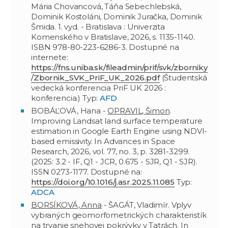
Mária Chovancová, Táňa Sebechlebská,
Dominik Kostoláni, Dominik Juračka, Dominik
Šmida. 1. vyd. - Bratislava : Univerzita
Komenského v Bratislave, 2026, s. 1135-1140.
ISBN 978-80-223-6286-3. Dostupné na
internete:
https://fns.uniba.sk/fileadmin/prif/svk/zborniky
/Zbornik_SVK_PriF_UK_2026.pdf
(Študentská
vedecká konferencia PriF UK 2026 :
konferencia.) Typ:
AFD
BOBÁĽOVÁ, Hana -
OPRAVIL, Šimon
.
Improving Landsat land surface temperature
estimation in Google Earth Engine using NDVI-
based emissivity. In Advances in Space
Research, 2026, vol. 77, no. 3, p. 3281-3299.
(2025: 3.2 - IF, Q1 - JCR, 0.675 - SJR, Q1 - SJR).
ISSN 0273-1177. Dostupné na:
https://doi.org/10.1016/j.asr.2025.11.085
Typ:
ADCA
BORSÍKOVÁ, Anna
- ŠAGÁT, Vladimír. Vplyv
vybraných geomorfometrických charakteristík
na trvanie snehovej pokrývky v Tatrách. In