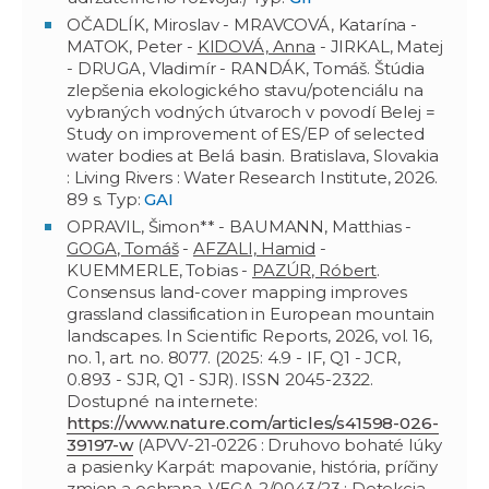
OČADLÍK, Miroslav - MRAVCOVÁ, Katarína -
MATOK, Peter -
KIDOVÁ, Anna
- JIRKAL, Matej
- DRUGA, Vladimír - RANDÁK, Tomáš. Štúdia
zlepšenia ekologického stavu/potenciálu na
vybraných vodných útvaroch v povodí Belej =
Study on improvement of ES/EP of selected
water bodies at Belá basin. Bratislava, Slovakia
: Living Rivers : Water Research Institute, 2026.
89 s. Typ:
GAI
OPRAVIL, Šimon** - BAUMANN, Matthias -
GOGA, Tomáš
-
AFZALI, Hamid
-
KUEMMERLE, Tobias -
PAZÚR, Róbert
.
Consensus land-cover mapping improves
grassland classification in European mountain
landscapes. In Scientific Reports, 2026, vol. 16,
no. 1, art. no. 8077. (2025: 4.9 - IF, Q1 - JCR,
0.893 - SJR, Q1 - SJR). ISSN 2045-2322.
Dostupné na internete:
https://www.nature.com/articles/s41598-026-
39197-w
(APVV-21-0226 : Druhovo bohaté lúky
a pasienky Karpát: mapovanie, história, príčiny
zmien a ochrana. VEGA 2/0043/23 : Detekcia