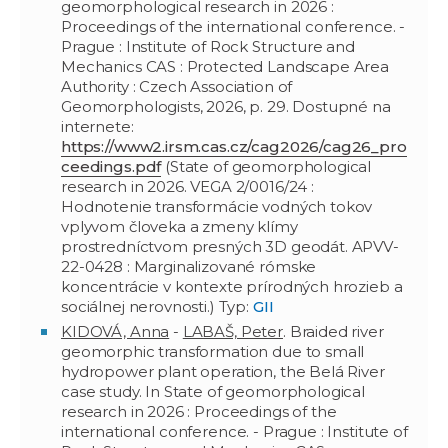
geomorphological research in 2026 :
Proceedings of the international conference. -
Prague : Institute of Rock Structure and
Mechanics CAS : Protected Landscape Area
Authority : Czech Association of
Geomorphologists, 2026, p. 29. Dostupné na
internete:
https://www2.irsm.cas.cz/cag2026/cag26_pro
ceedings.pdf
(State of geomorphological
research in 2026. VEGA 2/0016/24 :
Hodnotenie transformácie vodných tokov
vplyvom človeka a zmeny klímy
prostredníctvom presných 3D geodát. APVV-
22-0428 : Marginalizované rómske
koncentrácie v kontexte prírodných hrozieb a
sociálnej nerovnosti.) Typ:
GII
KIDOVÁ, Anna
-
LABAŠ, Peter
. Braided river
geomorphic transformation due to small
hydropower plant operation, the Belá River
case study. In State of geomorphological
research in 2026 : Proceedings of the
international conference. - Prague : Institute of