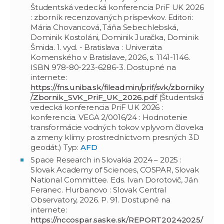
Študentská vedecká konferencia PriF UK 2026
: zborník recenzovaných príspevkov. Editori:
Mária Chovancová, Táňa Sebechlebská,
Dominik Kostoláni, Dominik Juračka, Dominik
Šmida. 1. vyd. - Bratislava : Univerzita
Komenského v Bratislave, 2026, s. 1141-1146.
ISBN 978-80-223-6286-3. Dostupné na
internete:
https://fns.uniba.sk/fileadmin/prif/svk/zborniky
/Zbornik_SVK_PriF_UK_2026.pdf
(Študentská
vedecká konferencia PriF UK 2026 :
konferencia. VEGA 2/0016/24 : Hodnotenie
transformácie vodných tokov vplyvom človeka
a zmeny klímy prostredníctvom presných 3D
geodát.) Typ:
AFD
Space Research in Slovakia 2024 – 2025 :
Slovak Academy of Sciences, COSPAR, Slovak
National Committee. Eds. Ivan Dorotovič, Ján
Feranec. Hurbanovo : Slovak Central
Observatory, 2026. P. 91. Dostupné na
internete:
https://nccospar.saske.sk/REPORT20242025/