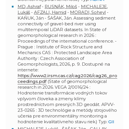
MD, Ashraf
-
RUSNÁK, Miloš
-
MICHALEJE,
Lukáš
-
AFZALI, Hamid
-
MORADI, Soheyl
-
KAŇUK, Ján - ŠAŠAK, Ján. Assessing sediment
connectivity of gravel-bed river using
multitemporal LiDAR datasets. In State of
geomorphological research in 2026 :
Proceedings of the international conference. -
Prague : Institute of Rock Structure and
Mechanics CAS : Protected Landscape Area
Authority : Czech Association of
Geomorphologists, 2026, p. 9. Dostupné na
internete:
https://www2.irsm.cas.cz/cag2026/cag26_pro
ceedings.pdf
(State of geomorphological
research in 2026. VEGA 2/0016/24 :
Hodnotenie transformácie vodných tokov
vplyvom človeka a zmeny klímy
prostredníctvom presných 3D geodát. APVV-
23-0265 : 3D technológie a metódy strojového
učenia pre environmentálny monitoring a
hodnotenie kvalitatívneho stavu riek.) Typ:
GII
MICHALEJE, Lukáš
- ŠAŠAK, Ján - GALLAY,