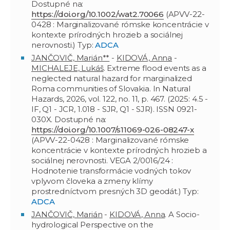
Dostupné na:
https://doi.org/10.1002/wat2.70066
(APVV-22-
0428 : Marginalizované rómske koncentrácie v
kontexte prírodných hrozieb a sociálnej
nerovnosti.) Typ:
ADCA
JANČOVIČ, Marián**
-
KIDOVÁ, Anna
-
MICHALEJE, Lukáš
. Extreme flood events as a
neglected natural hazard for marginalized
Roma communities of Slovakia. In Natural
Hazards, 2026, vol. 122, no. 11, p. 467. (2025: 4.5 -
IF, Q1 - JCR, 1.018 - SJR, Q1 - SJR). ISSN 0921-
030X. Dostupné na:
https://doi.org/10.1007/s11069-026-08247-x
(APVV-22-0428 : Marginalizované rómske
koncentrácie v kontexte prírodných hrozieb a
sociálnej nerovnosti. VEGA 2/0016/24 :
Hodnotenie transformácie vodných tokov
vplyvom človeka a zmeny klímy
prostredníctvom presných 3D geodát.) Typ:
ADCA
JANČOVIČ, Marián
-
KIDOVÁ, Anna
. A Socio-
hydrological Perspective on the