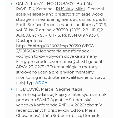
GALIA, Tomáš - HORTOBÁGYI, Borbála -
PAVELEK, Katarina -
RUSNÁK, Miloš
. Decadal-
scale variability and predictors of large wood
storage in meandering rivers across Europe. In
Earth Surface Processes and Landforms, 2026,
vol. 51, iss. 7, art. no. e70350. (2025: 2.8 - IF, Q2 -
JCR, 0.843 - SJR, Q1 - SJR). ISSN 0197-9337.
Dostupné na:
https://doi.org/10.1002/esp.70350
(VEGA
2/0016/24 : Hodnotenie transformácie
vodných tokov vplyvom človeka a zmeny
klímy prostredníctvom presných 3D geodát.
APVV-23-0265 : 3D technológie a metódy
strojového učenia pre environmentálny
monitoring a hodnotenie kvalitatívneho stavu
riek.) Typ:
ADCA
HUDCOVIČ, Marcel
. Segmentácia
poľnohospodárskej krajiny z leteckých snímok
pomocou SAM 3 Agent. In Študentská
vedecká konferencia PriF UK 2026 : zborník
recenzovaných príspevkov. Editori: Mária
Chovancová, Táňa Sebechlebská, Dominik