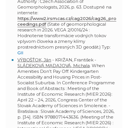
Authority : Czech Association of
Geomorphologists, 2026, p. 63. Dostupné na
internete:
https://www2.irsm.cas.cz/cag2026/cag26_pro
ceedings.pdf
(State of geomorphological
research in 2026. VEGA 2/0016/24 :
Hodnotenie transformácie vodných tokov
vplyvom človeka a zmeny klímy
prostredníctvom presných 3D geodát.) Typ:
GII
VÝBOŠŤOK, Ján
- KRIŽAN, František -
SLÁDEKOVÁ MADAJOVÁ, Michala
. When
Amenities Don’t Pay Off: Kindergarten
Accessibility and Housing Prices in Post-
Socialist Suburbia. In Conference Programme
and Book of Abstracts : Meeting of the
Institute of Economic Research (MIER 2026):
April 22 – 24, 2026, Congress Center of the
Slovak Academy of Sciences in Smolenice. -
Bratislava : Slovak Academy of Sciences, 2026,
p. [34]. ISBN 9788071443636. (Meeting of the
Institute of Economic Research (MIER 2026) :