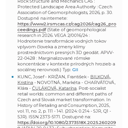
Rock Structure and Mechanics CAS :
Protected Landscape Area Authority : Czech
Association of Geomorphologists, 2026, p. 30.
Dostupné na internete:
https://www2.irsm.cas.cz/cag2026/cag26_pro
ceedings.pdf
(State of geomorphological
research in 2026. VEGA 2/0016/24 :
Hodnotenie transformácie vodných tokov
vplyvom človeka a zmeny klímy
prostredníctvom presných 3D geodát. APVV-
22-0428 : Marginalizované rómske
koncentrácie v kontexte prírodných hrozieb a
sociálnej nerovnosti.) Typ:
GII
KUNC, Josef - KRIŽAN, František -
BILKOVÁ,
Kristína
- NOVOTNÁ, Markéta - CHARVÁTOVÁ,
Klára -
ČULÁKOVÁ, Katarína
. Post-socialist
retail worlds: common and different paths of
Czech and Slovak market transformation. In
History of Retailing and Consumption, 2025,
vol. 11, no. 2, p. 111 - 141. (2024: 0.214 - SJR, Q1 -
SJR). ISSN 2373-5171. Dostupné na:
https://doi.org/10.1080/2373518X.2025.260209