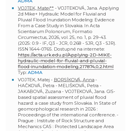
ADMA
VOJTEK, Matej**
- VOJTEKOVÁ, Jana. Applying
2d Mike+ Hydraulic Model for Fluvial and
Pluvial Flood Inundation Modeling: Evidence
From a Case Study in Slovakia. In Acta
Scientiarum Polonorum, Formatio
Circumiectus, 2026, vol. 25, no. 1, p. 29-43.
(2025: 0.9 - IF, Q3 - JCR, 0.268 - SJR, Q3 - SJR).
ISSN 1644-0765. Dostupné na internete:
https://acta.urk.edu.pl/Applying-2D-MIKE-
hydraulic-model-for-fluvial-and-pluvial-
flood-inundation-modeling,217874,0,2.html
Typ:
ADMA
VOJTEK, Matej -
BORSÍKOVÁ, Anna
-
HAČKOVÁ, Petra - MELIŠKOVÁ, Petra -
JAKABOVÁ, Zuzana - VOJTEKOVÁ, Jana. GIS-
based spatial assessment of pluvial flood
hazard: a case study from Slovakia. In State of
geomorphological research in 2026 :
Proceedings of the international conference. -
Prague : Institute of Rock Structure and
Mechanics CAS : Protected Landscape Area