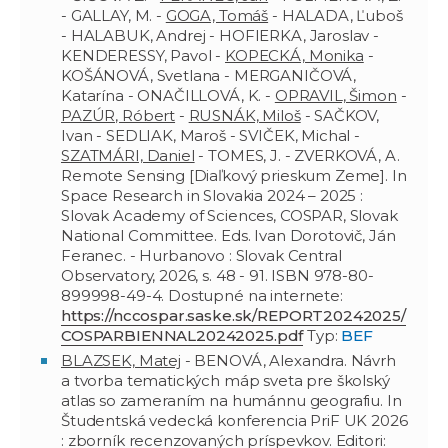
- GALLAY, M. -
GOGA, Tomáš
- HALADA, Ľuboš
- HALABUK, Andrej - HOFIERKA, Jaroslav -
KENDERESSY, Pavol -
KOPECKÁ, Monika
-
KOŠÁNOVÁ, Svetlana - MERGANIČOVÁ,
Katarína - ONAČILLOVÁ, K. -
OPRAVIL, Šimon
-
PAZÚR, Róbert
-
RUSNÁK, Miloš
- SAČKOV,
Ivan - SEDLIAK, Maroš - SVIČEK, Michal -
SZATMÁRI, Daniel
- TOMES, J. - ZVERKOVÁ, A.
Remote Sensing [Diaľkový prieskum Zeme]. In
Space Research in Slovakia 2024 – 2025 :
Slovak Academy of Sciences, COSPAR, Slovak
National Committee. Eds. Ivan Dorotovič, Ján
Feranec. - Hurbanovo : Slovak Central
Observatory, 2026, s. 48 - 91. ISBN 978-80-
899998-49-4. Dostupné na internete:
https://nccospar.saske.sk/REPORT20242025/
COSPARBIENNAL20242025.pdf
Typ:
BEF
BLAZSEK, Matej
- BENOVÁ, Alexandra. Návrh
a tvorba tematických máp sveta pre školský
atlas so zameraním na humánnu geografiu. In
Študentská vedecká konferencia PriF UK 2026
: zborník recenzovaných príspevkov. Editori: