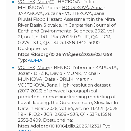
VOJTEK, Matej**
- HAČKOVÁ, Petra -
MELIŠKOVÁ, Petra -
BORSÍKOVÁ, Anna
-
JAKABOVÁ, Zuzana - VOJTEKOVÁ, Jana.
Pluvial Flood Hazard Assessment in the Nitra
River Basin, Slovakia. In Carpathian Journal of
Earth and Environmental Sciences, 2026, vol.
21, no. 1, p. 141 - 154. (2025: 0.9 - IF, Q4 - JCR,
0.275 - SJR, Q3 - SJR). ISSN 1842-4090.
Dostupné na:
https://doi.org/10.26471/cjees/2026/021/359
Typ:
ADMA
VOJTEK, Matej
- BENKO, Ľubomír - KAPUSTA,
Jozef - DRŽÍK, Dávid - MUNK, Michal -
MUNKOVÁ, Daša - DRLÍK, Martin -
VOJTEKOVÁ, Jana. High-resolution dataset
(2017-2023) of physical-geographical
predictors for machine learning modelling of
fluvial flooding: the Gidra river case, Slovakia. In
Data in Brief, 2026, vol. 64, art. no. 112321. (2025:
1.9 - IF, Q2 - JCR, 0.606 - SJR, Q1 - SJR). ISSN
2352-3409. Dostupné na:
https://doi.org/10.1016/j.dib.2025.112321
Typ: