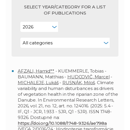
SELECT YEAR/CATEGORY FOR A LIST
OF PUBLICATIONS
AFZALI, Hamid**
- KUEMMERLE, Tobias -
BAUMANN, Matthias -
HUDCOVIČ, Marcel
-
MICHALEJE, Lukáš
-
RUSNÁK, Miloš
. Climate
variability and human disturbances as drivers
of vegetation health in the riparian zone of the
Danube. In Environmental Research Letters,
2026, vol. 21, no. 12, art. no. 124016. (2025: 5.4 -
IF, Q1 - JCR, 1.933 - SJR, Q1 - SJR). ISSN 1748-
9326. Dostupné na:
https://doi.org/10.1088/1748-9326/ae798a
(VEGA 2/0016/24 : Hodnotenie transformácie