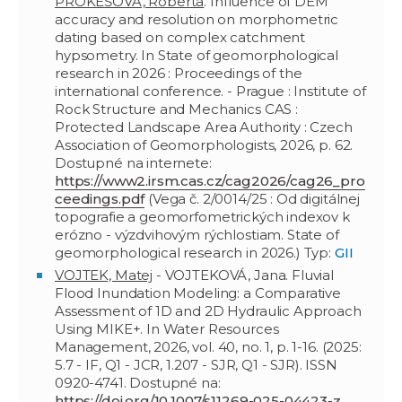
PROKEŠOVÁ, Roberta
. Influence of DEM
accuracy and resolution on morphometric
dating based on complex catchment
hypsometry. In State of geomorphological
research in 2026 : Proceedings of the
international conference. - Prague : Institute of
Rock Structure and Mechanics CAS :
Protected Landscape Area Authority : Czech
Association of Geomorphologists, 2026, p. 62.
Dostupné na internete:
https://www2.irsm.cas.cz/cag2026/cag26_pro
ceedings.pdf
(Vega č. 2/0014/25 : Od digitálnej
topografie a geomorfometrických indexov k
erózno - výzdvihovým rýchlostiam. State of
geomorphological research in 2026.) Typ:
GII
VOJTEK, Matej
- VOJTEKOVÁ, Jana. Fluvial
Flood Inundation Modeling: a Comparative
Assessment of 1D and 2D Hydraulic Approach
Using MIKE+. In Water Resources
Management, 2026, vol. 40, no. 1, p. 1-16. (2025:
5.7 - IF, Q1 - JCR, 1.207 - SJR, Q1 - SJR). ISSN
0920-4741. Dostupné na:
https://doi.org/10.1007/s11269-025-04423-z