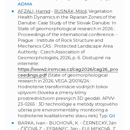
ADMA
AFZALI, Hamid
-
RUSNÁK, Miloš
. Vegetation
Health Dynamics in the Riparian Zones of the
Danube: Case Study of the Slovak Danube. In
State of geomorphological research in 2026 :
Proceedings of the international conference. -
Prague : Institute of Rock Structure and
Mechanics CAS : Protected Landscape Area
Authority : Czech Association of
Geomorphologists, 2026, p. 6. Dostupné na
internete:
https://www2.irsm.cas.cz/cag2026/cag26_pro
ceedings.pdf
(State of geomorphological
research in 2026. VEGA 2/0016/24 :
Hodnotenie transformácie vodných tokov
vplyvom človeka a zmeny klímy
prostredníctvom presných 3D geodát. APVV-
23-0265 : 3D technológie a metódy strojového
učenia pre environmentálny monitoring a
hodnotenie kvalitatívneho stavu riek.) Typ:
GII
BARKA, Ivan - BUCHOVÁ, K. - ČERNECKÝ, Ján
- ČÍČOVÁ Z. -
FERANEC, Ján
- FULMEKOVÁ, Z.