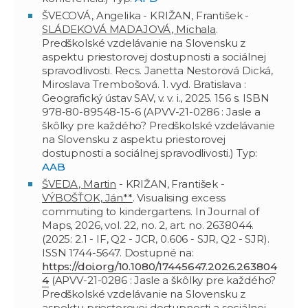
ŠVECOVÁ, Angelika - KRIŽAN, František -
SLÁDEKOVÁ MADAJOVÁ, Michala
.
Predškolské vzdelávanie na Slovensku z
aspektu priestorovej dostupnosti a sociálnej
spravodlivosti. Recs. Janetta Nestorová Dická,
Miroslava Trembošová. 1. vyd. Bratislava :
Geografický ústav SAV, v. v. i., 2025. 156 s. ISBN
978-80-89548-15-6 (APVV-21-0286 : Jasle a
škôlky pre každého? Predškolské vzdelávanie
na Slovensku z aspektu priestorovej
dostupnosti a sociálnej spravodlivosti.) Typ:
AAB
ŠVEDA, Martin
- KRIŽAN, František -
VÝBOŠŤOK, Ján**
. Visualising excess
commuting to kindergartens. In Journal of
Maps, 2026, vol. 22, no. 2, art. no. 2638044.
(2025: 2.1 - IF, Q2 - JCR, 0.606 - SJR, Q2 - SJR).
ISSN 1744-5647. Dostupné na:
https://doi.org/10.1080/17445647.2026.263804
4
(APVV-21-0286 : Jasle a škôlky pre každého?
Predškolské vzdelávanie na Slovensku z
aspektu priestorovej dostupnosti a sociálnej