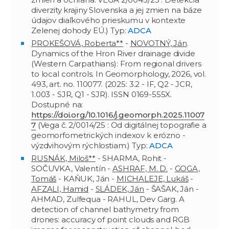
diverzity krajiny Slovenska a jej zmien na báze
údajov diaľkového prieskumu v kontexte
Zelenej dohody EÚ.) Typ:
ADCA
PROKEŠOVÁ, Roberta**
-
NOVOTNÝ, Ján
.
Dynamics of the Hron River drainage divide
(Western Carpathians): From regional drivers
to local controls. In Geomorphology, 2026, vol.
493, art. no. 110077. (2025: 3.2 - IF, Q2 - JCR,
1.003 - SJR, Q1 - SJR). ISSN 0169-555X.
Dostupné na:
https://doi.org/10.1016/j.geomorph.2025.11007
7
(Vega č. 2/0014/25 : Od digitálnej topografie a
geomorfometrických indexov k erózno -
výzdvihovým rýchlostiam.) Typ:
ADCA
RUSNÁK, Miloš**
- SHARMA, Rohit -
SOČUVKA, Valentín -
ASHRAF, M. D.
-
GOGA,
Tomáš
- KAŇUK, Ján -
MICHALEJE, Lukáš
-
AFZALI, Hamid
-
SLÁDEK, Ján
- ŠAŠAK, Ján -
AHMAD, Zulfequa - RAHUL, Dev Garg. A
detection of channel bathymetry from
drones: accuracy of point clouds and RGB