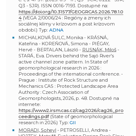
Q3 - SJR). ISSN 0016-7193. Dostupné na:
https://doi.org/10.31577/GEOGRCAS.2026.78.1.0
4
(VEGA 2/0006/24 : Regióny a zmeny ich
sociálnej klímy v krízovom a post krízovom
období.) Typ:
ADNA
MICHALKOVÁ ŠULC, Monika - KRÁSNÁ,
Kateřina - KOREŇOVÁ, Simona - PIÉGAY,
Hervé - BERTALAN, László -
RUSNÁK, Miloš
-
STARÁ, Eva. Drivers behind the Sajó River’s
active channel zone pattern. In State of
geomorphological research in 2026 :
Proceedings of the international conference. -
Prague : Institute of Rock Structure and
Mechanics CAS : Protected Landscape Area
Authority : Czech Association of
Geomorphologists, 2026, p. 48. Dostupné na
internete:
https://www2.irsm.cas.cz/cag2026/cag26_pro
ceedings.pdf
(State of geomorphological
research in 2026.) Typ:
GII
MORADI, Soheyl
- PETROSELLI, Andrea -