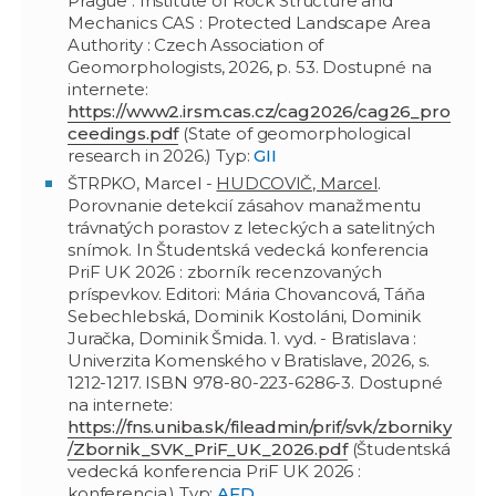
Prague : Institute of Rock Structure and
Mechanics CAS : Protected Landscape Area
Authority : Czech Association of
Geomorphologists, 2026, p. 53. Dostupné na
internete:
https://www2.irsm.cas.cz/cag2026/cag26_pro
ceedings.pdf
(State of geomorphological
research in 2026.) Typ:
GII
ŠTRPKO, Marcel -
HUDCOVIČ, Marcel
.
Porovnanie detekcií zásahov manažmentu
trávnatých porastov z leteckých a satelitných
snímok. In Študentská vedecká konferencia
PriF UK 2026 : zborník recenzovaných
príspevkov. Editori: Mária Chovancová, Táňa
Sebechlebská, Dominik Kostoláni, Dominik
Juračka, Dominik Šmida. 1. vyd. - Bratislava :
Univerzita Komenského v Bratislave, 2026, s.
1212-1217. ISBN 978-80-223-6286-3. Dostupné
na internete:
https://fns.uniba.sk/fileadmin/prif/svk/zborniky
/Zbornik_SVK_PriF_UK_2026.pdf
(Študentská
vedecká konferencia PriF UK 2026 :
konferencia.) Typ:
AFD