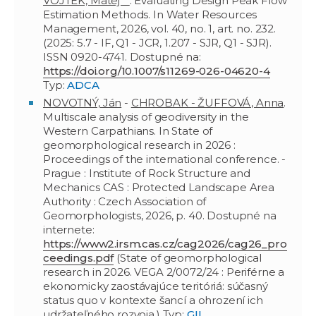
VOJTEK, Matej**
. Evaluating Design Peak Flow
Estimation Methods. In Water Resources
Management, 2026, vol. 40, no. 1, art. no. 232.
(2025: 5.7 - IF, Q1 - JCR, 1.207 - SJR, Q1 - SJR).
ISSN 0920-4741. Dostupné na:
https://doi.org/10.1007/s11269-026-04620-4
Typ:
ADCA
NOVOTNÝ, Ján
-
CHROBAK - ŽUFFOVÁ, Anna
.
Multiscale analysis of geodiversity in the
Western Carpathians. In State of
geomorphological research in 2026 :
Proceedings of the international conference. -
Prague : Institute of Rock Structure and
Mechanics CAS : Protected Landscape Area
Authority : Czech Association of
Geomorphologists, 2026, p. 40. Dostupné na
internete:
https://www2.irsm.cas.cz/cag2026/cag26_pro
ceedings.pdf
(State of geomorphological
research in 2026. VEGA 2/0072/24 : Periférne a
ekonomicky zaostávajúce teritóriá: súčasný
status quo v kontexte šancí a ohrození ich
udržateľného rozvoja.) Typ:
GII