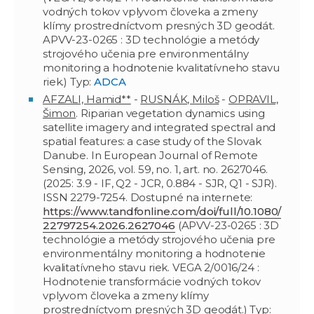
vodných tokov vplyvom človeka a zmeny
klímy prostredníctvom presných 3D geodát.
APVV-23-0265 : 3D technológie a metódy
strojového učenia pre environmentálny
monitoring a hodnotenie kvalitatívneho stavu
riek.) Typ:
ADCA
AFZALI, Hamid**
-
RUSNÁK, Miloš
-
OPRAVIL,
Šimon
. Riparian vegetation dynamics using
satellite imagery and integrated spectral and
spatial features: a case study of the Slovak
Danube. In European Journal of Remote
Sensing, 2026, vol. 59, no. 1, art. no. 2627046.
(2025: 3.9 - IF, Q2 - JCR, 0.884 - SJR, Q1 - SJR).
ISSN 2279-7254. Dostupné na internete:
https://www.tandfonline.com/doi/full/10.1080/
22797254.2026.2627046
(APVV-23-0265 : 3D
technológie a metódy strojového učenia pre
environmentálny monitoring a hodnotenie
kvalitatívneho stavu riek. VEGA 2/0016/24 :
Hodnotenie transformácie vodných tokov
vplyvom človeka a zmeny klímy
prostredníctvom presných 3D geodát.) Typ: