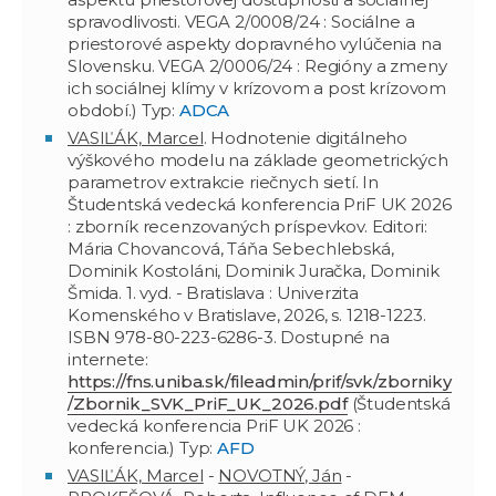
spravodlivosti. VEGA 2/0008/24 : Sociálne a
priestorové aspekty dopravného vylúčenia na
Slovensku. VEGA 2/0006/24 : Regióny a zmeny
ich sociálnej klímy v krízovom a post krízovom
období.) Typ:
ADCA
VASIĽÁK, Marcel
. Hodnotenie digitálneho
výškového modelu na základe geometrických
parametrov extrakcie riečnych sietí. In
Študentská vedecká konferencia PriF UK 2026
: zborník recenzovaných príspevkov. Editori:
Mária Chovancová, Táňa Sebechlebská,
Dominik Kostoláni, Dominik Juračka, Dominik
Šmida. 1. vyd. - Bratislava : Univerzita
Komenského v Bratislave, 2026, s. 1218-1223.
ISBN 978-80-223-6286-3. Dostupné na
internete:
https://fns.uniba.sk/fileadmin/prif/svk/zborniky
/Zbornik_SVK_PriF_UK_2026.pdf
(Študentská
vedecká konferencia PriF UK 2026 :
konferencia.) Typ:
AFD
VASIĽÁK, Marcel
-
NOVOTNÝ, Ján
-