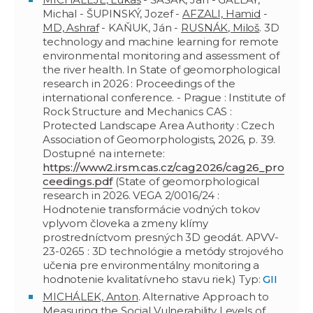
Michal - ŠUPINSKÝ, Jozef -
AFZALI, Hamid
-
MD, Ashraf
- KAŇUK, Ján -
RUSNÁK, Miloš
. 3D
technology and machine learning for remote
environmental monitoring and assessment of
the river health. In State of geomorphological
research in 2026 : Proceedings of the
international conference. - Prague : Institute of
Rock Structure and Mechanics CAS :
Protected Landscape Area Authority : Czech
Association of Geomorphologists, 2026, p. 39.
Dostupné na internete:
https://www2.irsm.cas.cz/cag2026/cag26_pro
ceedings.pdf
(State of geomorphological
research in 2026. VEGA 2/0016/24 :
Hodnotenie transformácie vodných tokov
vplyvom človeka a zmeny klímy
prostredníctvom presných 3D geodát. APVV-
23-0265 : 3D technológie a metódy strojového
učenia pre environmentálny monitoring a
hodnotenie kvalitatívneho stavu riek.) Typ:
GII
MICHÁLEK, Anton
. Alternative Approach to
Measuring the Social Vulnerability Levels of