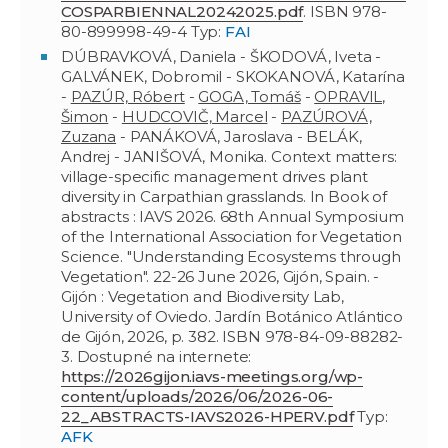
COSPARBIENNAL20242025.pdf
. ISBN 978-
80-899998-49-4 Typ:
FAI
DÚBRAVKOVÁ, Daniela - ŠKODOVÁ, Iveta -
GALVÁNEK, Dobromil - SKOKANOVÁ, Katarína
-
PAZÚR, Róbert
-
GOGA, Tomáš
-
OPRAVIL,
Šimon
-
HUDCOVIČ, Marcel
-
PAZÚROVÁ,
Zuzana
- PANÁKOVÁ, Jaroslava - BELÁK,
Andrej - JANIŠOVÁ, Monika. Context matters:
village-specific management drives plant
diversity in Carpathian grasslands. In Book of
abstracts : IAVS 2026. 68th Annual Symposium
of the International Association for Vegetation
Science. "Understanding Ecosystems through
Vegetation". 22-26 June 2026, Gijón, Spain. -
Gijón : Vegetation and Biodiversity Lab,
University of Oviedo. Jardín Botánico Atlántico
de Gijón, 2026, p. 382. ISBN 978-84-09-88282-
3. Dostupné na internete:
https://2026gijon.iavs-meetings.org/wp-
content/uploads/2026/06/2026-06-
22_ABSTRACTS-IAVS2026-HPERV.pdf
Typ:
AFK