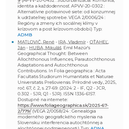
9
(APVV-20-0432 : Suburbanizácia: Komunita,
identita a každodennosť. APVV-20-0302 :
Alternatívne potravinové siete: od konzumnej
k udržateľnej spotrebe. VEGA 2/0006/24 :
Regióny a zmeny ich sociálnej klímy v
krízovom a post krízovom období.) Typ:
ADMB
MATLOVIČ, René
-
IRA, Vladimír
-
OŤAHEĽ,
Ján
-
HUBA, Mikuláš
. Emil Mazúr’s
Geographical Thought: Between
Allochthonous Influences, Parautochthonous
Adaptations and Autochthonous
Contributions. In Folia geographica : Acta
Facultatis Studiorum Humanitatis et Naturae
Universitatis Prešoviensis. Prírodné vedy., 2025,
roč. 67, č. 2, s. 27-69. (2024: 2 - IF, Q2 - JCR,
0.302 - SJR, Q1 - SJR). ISSN 1336-6157.
Dostupné na internete:
https://www.foliageographica.sk/2025-67-
2/779/
(VEGA 2/0058/24 : Genealógia
moderného geografického myslenia na
Slovensku: interferencia autochtónnej a
alochtónnej podmienenosti.) Typ:
ADNA